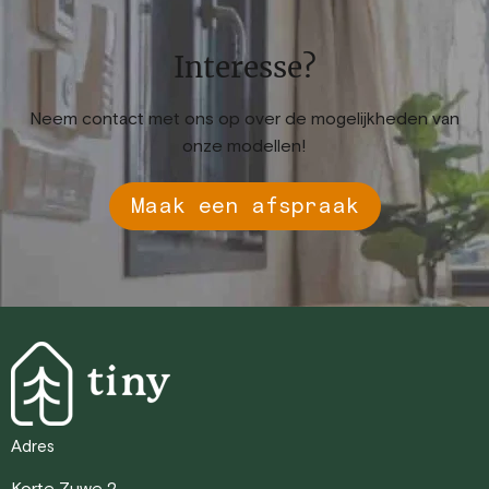
Interesse?
Neem contact met ons op over de mogelijkheden van
onze modellen!
Maak een afspraak
Adres
Korte Zuwe 2