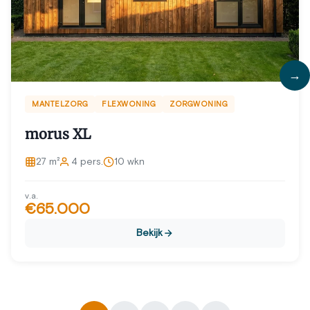
MANTELZORG
FLEXWONING
ZORGWONING
morus XL
27 m²
4 pers.
10 wkn
v.a.
€65.000
Bekijk