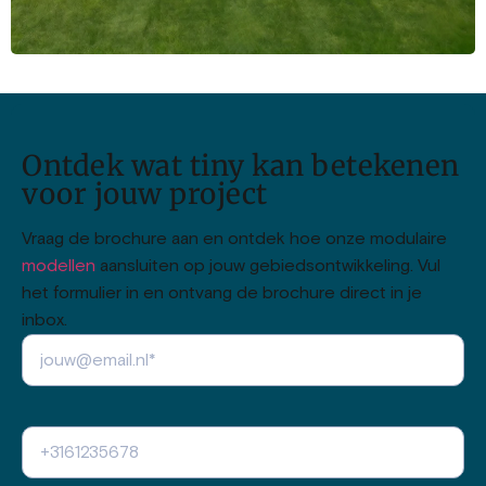
Ontdek wat tiny kan betekenen
voor jouw project
Vraag de brochure aan en ontdek hoe onze modulaire
modellen
aansluiten op jouw gebiedsontwikkeling. Vul
het formulier in en ontvang de brochure direct in je
inbox.