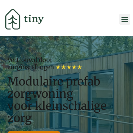
Vertrouwd door
zorginstellingen
★★★★★
Modulaire prefab
zorgwoning
voor kleinschalige
zorg