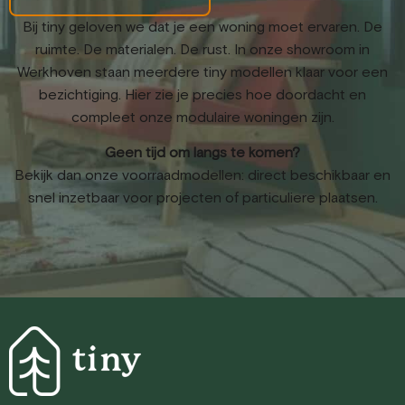
Bij tiny geloven we dat je een woning moet ervaren. De
ruimte. De materialen. De rust. In onze showroom in
Werkhoven staan meerdere tiny modellen klaar voor een
bezichtiging. Hier zie je precies hoe doordacht en
compleet onze modulaire woningen zijn.
Geen tijd om langs te komen?
Bekijk dan onze voorraadmodellen: direct beschikbaar en
snel inzetbaar voor projecten of particuliere plaatsen.