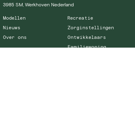
3985 SM, Werkhoven Nederland
Modellen
Recreatie
Nieuws
Zorginstellingen
Over ons
Ontwikkelaars
Familiewoning
Tuinkantoor
Showroom
tiny heeft een kantoor en showroom in Werkhoven. Kom
gerust langs voor een afspraak!
Contact
+31 (0) 30 227 0158