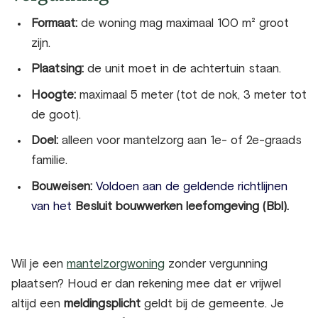
Formaat:
d
e woning mag maximaal 100 m² groot
zijn.
Plaatsing:
d
e unit moet in de achtertuin staan.
Hoogte:
maximaal 5 meter (tot de nok, 3 meter tot
de goot).
Doel:
a
lleen voor mantelzorg aan 1e- of 2e-graads
familie.
Bouweisen:
Voldoen aan de geldende richtlijnen
van het
Besluit bouwwerken leefomgeving (Bbl).
Wil je een
mantelzorgwoning
zonder vergunning
plaatsen? Houd er dan rekening mee dat er vrijwel
altijd een
meldingsplicht
geldt bij de gemeente. Je